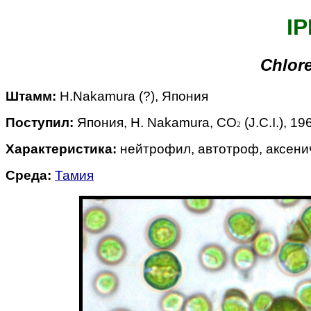
IP
Chlore
Штамм:
H.Nakamura (?), Япония
Поступил:
Япония, H. Nakamura, CO
(J.C.I.), 19
2
Характеристика:
нейтрофил, автотроф, аксени
Среда:
Тамия