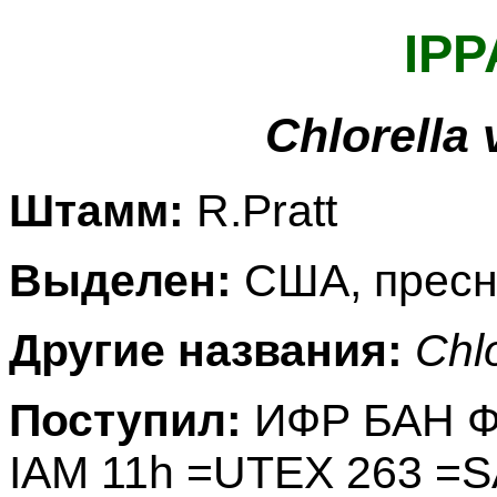
IPP
Chlorella 
Штамм:
R.Pratt
Выделен:
США, пресн
Другие названия:
Chlo
Поступил:
ИФР БАН Фу
IAM 11h =UTEX 263 =S