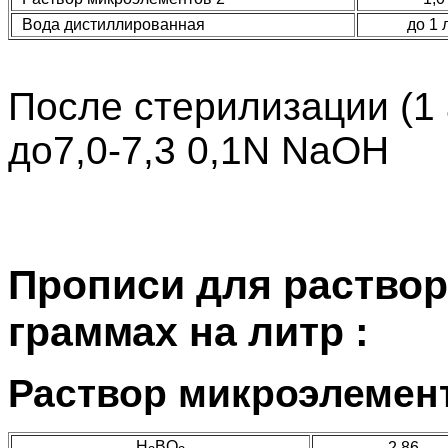
Вода дистиллированная
до 1 
После стерилизации (1 а
до7,0-7,3 0,1N NaOH
Прописи для раствор
граммах на литр :
Раствор микроэлемен
H
BO
2,86