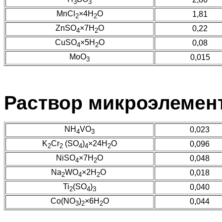
3
3
MnCl
×
4
H
O
1,81
2
2
ZnSO
×
7H
O
0,22
4
2
CuSO
×
5H
O
0,08
4
2
MoO
0,015
3
Раствор микроэлемен
NH
VO
0,023
4
3
K
Cr
(SO
)
×24H
O
0,096
2
2
4
4
2
NiSO
×7H
O
0,048
4
2
Na
WO
×2H
O
0,018
2
4
2
Ti
(SO
)
0,040
2
4
3
Co(NO
)
×6H
O
0,044
3
2
2