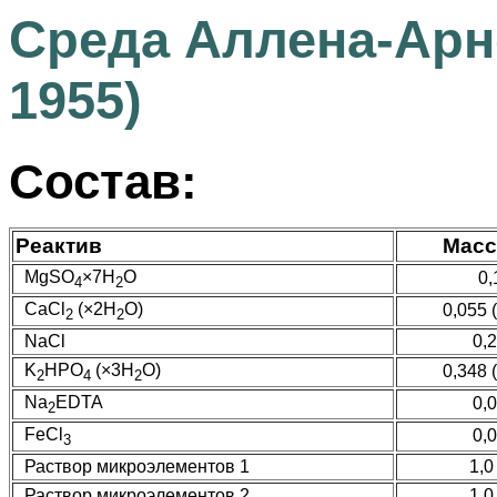
Среда Аллена-Арно
1955)
Состав:
Реактив
Масса
MgSO
×7H
O
0,
4
2
CaCl
(×2H
O)
0,055 
2
2
NaCl
0,
K
HPO
(×3H
O)
0,348 
2
4
2
Na
EDTA
0,
2
FeCl
0,
3
Раствор микроэлементов 1
1,0
Раствор микроэлементов 2
1,0