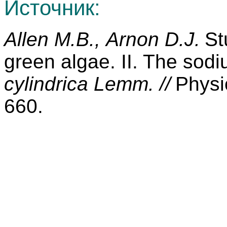
Источник:
Allen M.B.
,
Arnon D.J.
St
green algae. II. The sod
cylindrica Lemm. //
Physi
660.