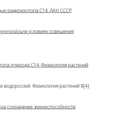
щью радиоизотопа С14. ДАН СССР
 pyrenoidosa
в условиях освещения
топа углерода C14. Физиология растений
 водорослей. Физиология растений 8[4]:
ке на сохранение жизнеспособности