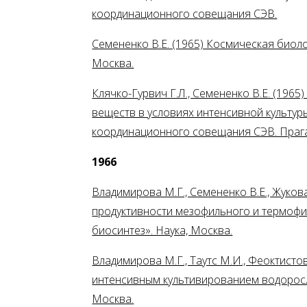
координационного совещания СЭВ.
Семененко В.Е. (1965) Космическая биологи
Москва.
Клячко-Гурвич Г.Л., Семененко В.Е. (19
веществ в условиях интенсивной культуры
координационного совещания СЭВ. Прага
1966
Владимирова М.Г., Семененко В.Е., Жуков
продуктивности мезофильного и термофил
биосинтез». Наука, Москва.
Владимирова М.Г., Таутс М.И., Феоктисто
интенсивным культивированием водоросле
Москва.