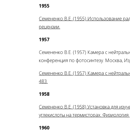
1955
Семененко В.Е. (1955) Использование рад
рецензии.
1957
Семененко В.Е. (1957) Камера с нейтрал
конференция по фотосинтезу. Москва, Изд
Семененко В.Е. (1957) Камера с нейтраль
483.
1958
Семененко В.Е. (1958) Установка для из
углекислоты на термисторах. Физиология 
1960