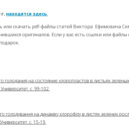
 г.
находятся здесь
.
ь или скачать pdf-файлы статей Виктора Ефимовича Се
ившихся оригиналов. Если у вас есть ссылки или файлы 
подарок.
го голодания на состояние хлоропластов в листьях зеленых
ниверситет. с. 99-102.
го голодування на динамiку хлорофiлу в листях зелених рос
ниверситет. с. 15-19.