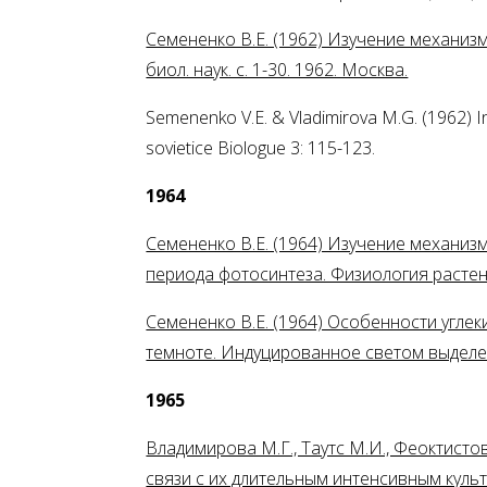
Семененко В.Е. (1962) Изучение механизм
биол. наук. с. 1-30. 1962. Москва.
Semenenko V.E. & Vladimirova M.G. (1962) Infl
sovietice Biologue 3: 115-123.
1964
Семененко В.Е. (1964) Изучение механи
периода фотосинтеза. Физиология растени
Семененко В.Е. (1964) Особенности угле
темноте. Индуцированное светом выдел
1965
Владимирова М.Г., Таутс М.И., Феоктист
связи с их длительным интенсивным культ