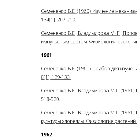
Семененко В.Е. (1960) Изучение механи
134[1]:
207-210.
Семененко В.Е., Владимирова М. Г., Попо
импульсным светом. Физиология растений
1961
Семененко В.Е. (1961) Прибор для изуче
8[1]:
129-133.
Семененко В.Е., Владимирова М.Г. (1961
518-520.
Семененко В.Е., Владимирова М.Г. (1961
культуры хлореллы. Физиология растений 8
1962