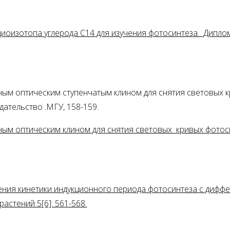
иоизотопа углерода C14 для изучения фотосинтеза. Дипломн
ьным оптическим ступенчатым клином для снятия световых
ательство .МГУ, 158-159.
ным оптическим клином для снятия световых кривых фотоси
учения кинетики индукционного периода фотосинтеза с диф
растений 5[6]:
561-568.