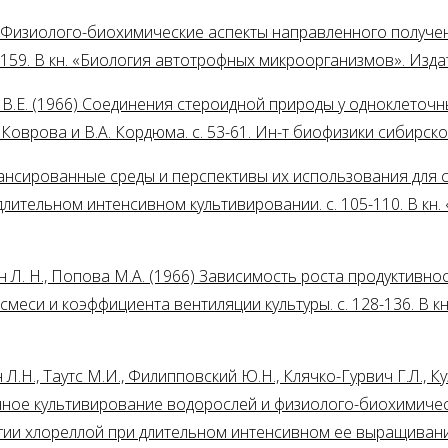
66) Физиолого-биохимические аспекты направленного получ
-159. В кн. «Биология автотрофных микроорганизмов». Изд
о В.Е. (1966) Соединения стероидной природы у одноклеточ
. Коврова и В.А. Кордюма. с. 53-61. Ин-т биофизики сибирс
балансированные среды и перспективы их использования для
ительном интенсивном культивировании. с. 105-110. В кн.
ин Л. Н., Попова М.А. (1966) Зависимость роста продуктивн
 смеси и коэффициента вентиляции культуры. с. 128-136. В к
Л.Н., Таутс М.И., Филипповский Ю.Н., Клячко-Гурвич Г.Л., Куз
ное культивирование водорослей и физиолого-биохимическ
гии хлореллой при длительном интенсивном ее выращивании.