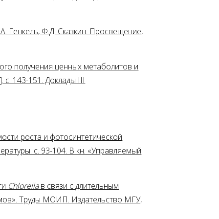
.А. Генкель, Ф.Д. Сказкин. Просвещение,
ного получения ценных метаболитов и
с. 143-151. Доклады III
имости роста и фотосинтетической
атуры. с. 93-104. В кн. «Управляемый
сти
Chlorella
в связи с длительным
змов». Труды МОИП. Издательство МГУ,