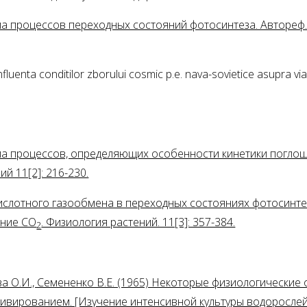
а процессов переходных состояний фотосинтеза. Автореф. д
uenta conditilor zborului cosmic p.e. nava-sovietice asupra viabil
зма процессов, определяющих особенности кинетики погло
й 11[2]: 216-230.
кислотного газообмена в переходных состояниях фотосинте
ение CO
. Физиология растений. 11[3]: 357-384.
2
ова О.И., Семененко В.Е. (1965) Некоторые физиологически
ивированием. [Изучение интенсивной культуры водорослей]. 