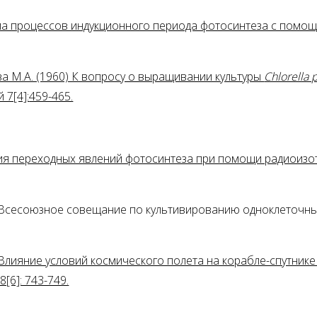
зма процессов индукционного периода фотосинтеза с помо
ва М.А. (1960) К вопросу о выращивании культуры
Chlorella
 7[4]:
459-465.
ния переходных явлений фотосинтеза при помощи радиоизо
) Всесоюзное совещание по культивированию одноклеточных
) Влияние условий космического полета на корабле-спутни
[6]: 743-749.