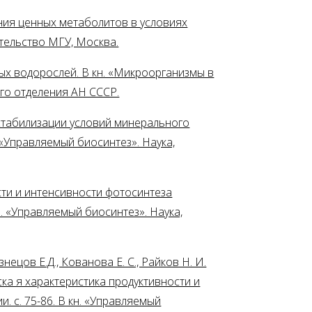
ения ценных метаболитов в условиях
ательство МГУ, Москва.
ных водорослей. В кн. «Микроорганизмы в
кого отделения АН СССР.
 стабилизации условий минерального
 «Управляемый биосинтез». Наука,
ости и интенсивности фотосинтеза
н. «Управляемый биосинтез». Наука,
нецов Е.Д., Кованова Е. С., Райков Н. И.
а я характеристика продуктивности и
 с. 75-86. В кн. «Управляемый