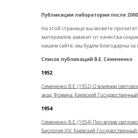
Публикации лаборатории после 2000
На этой странице вы можете прочитат
материалов зависит от качества сохран
нашем сайте, мы будем благодарны за 
Список публикаций В.Е.
C
емененко
1952
Семененко В.Е. (1952) О влиянии светово
акад. Фомина. Киевский Государственный У
1954
Семененко В.Е. (1954) Про вплив свiтлово
Биология ХIV. Киевский Государственный У