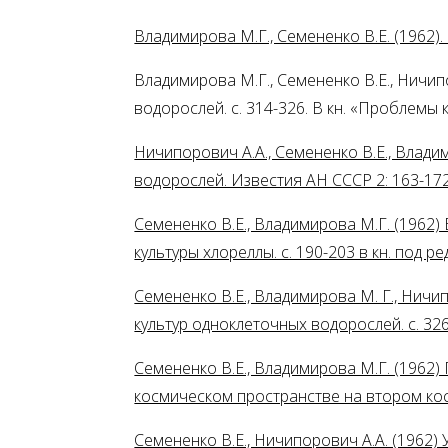
Владимирова М.Г., Семененко В.Е. (1962)
Владимирова М.Г., Семененко В.Е., Ничи
водорослей. с. 314-326. В кн. «Проблемы 
Ничипорович А.А., Семененко В.Е., Влад
водорослей. Известия АН СССР 2: 163-172
Семененко В.Е., Владимирова М.Г. (1962
культуры хлореллы. с. 190-203 в кн. под
Семененко В.Е., Владимирова М. Г., Нич
культур одноклеточных водорослей. с. 32
Семененко В.Е., Владимирова М.Г. (1962
космическом пространстве на втором косм
Семененко В.Е., Ничипорович А.А. (1962) 