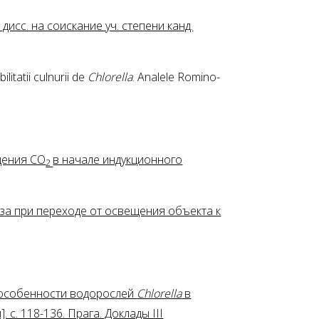
исс. на соискание уч. степени канд.
itatii culnurii de
Chlorella
. Analele Romino-
щения CO
в начале индукционного
2
за при переходе от освещения объекта к
е особенности водорослей
Сhlorella
в
с. 118-136. Прага. Доклады III