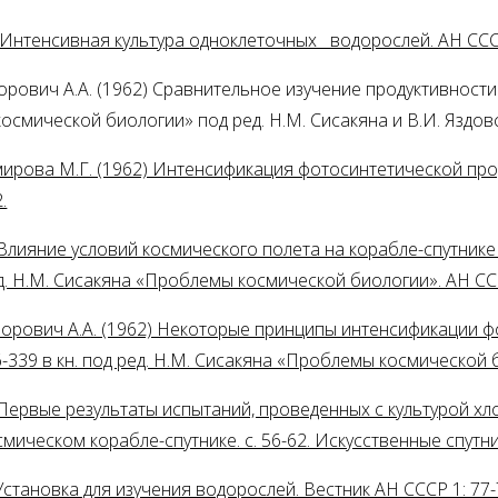
. Интенсивная культура одноклеточных водорослей. АН СССР
порович А.А. (1962) Сравнительное изучение продуктивнос
космической биологии» под ред. Н.М. Сисакяна и В.И. Яздов
имирова М.Г. (1962) Интенсификация фотосинтетической пр
.
) Влияние условий космического полета на корабле-спутни
 ред. Н.М. Сисакяна «Проблемы космической биологии». АН С
ипорович А.А. (1962) Некоторые принципы интенсификации 
6-339 в кн. под ред. Н.М. Сисакяна «Проблемы космической
) Первые результаты испытаний, проведенных с культурой х
ическом корабле-спутнике. с. 56-62. Искусственные спутни
Установка для изучения водорослей. Вестник АН СССР 1: 77-