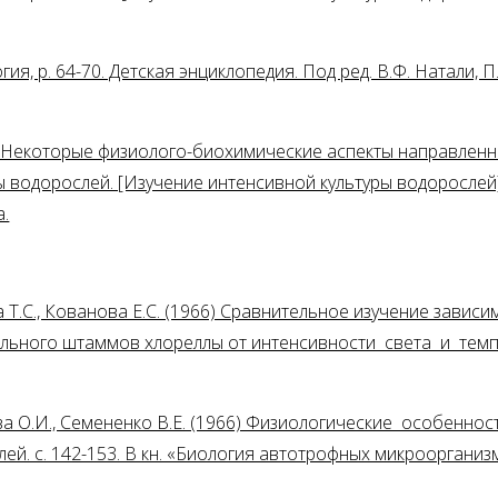
я, p. 64-70. Детская энциклопедия. Под ред. В.Ф. Натали, П
65) Некоторые физиолого-биохимические аспекты направлен
 водорослей. [Изучение интенсивной культуры водорослей]. 
.
а Т.С., Кованова Е.С. (1966) Сравнительное изучение завис
ьного штаммов хлореллы от интенсивности света и темпер
ва О.И., Семененко В.Е. (1966) Физиологические особенно
й. с. 142-153. В кн. «Биология автотрофных микрооргани