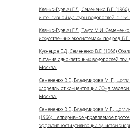
Клячко-Гурвич Г.Л., Семененко В.Е. (19
интенсивной культуры водорослей. с. 154
Клячко-Гурвич Г.Л., Таутс М.И. Семененк
искусственных экосистемах». под ред. Б.Г
Кузнецов Е.Д., Семененко В.Е. (1966) С
питания одноклеточных водорослей при дл
Москва.
Семененко В.Е., Владимирова М. Г., Цогл
хлореллы от концентрации CO
в газовой
2
Москва.
Семененко В.Е., Владимирова М.Г., Цоглин 
(1966) Непрерывное управляемое проточ
эффективности утилизации лучистой энер